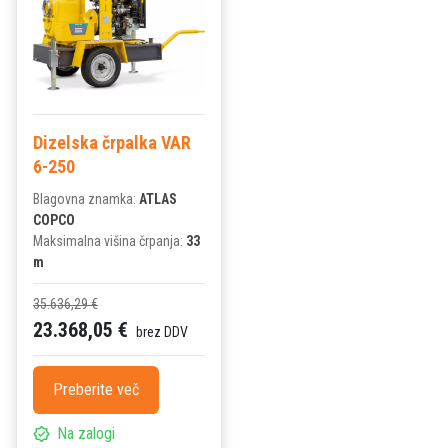
Dizelska črpalka VAR
6-250
Blagovna znamka:
ATLAS
COPCO
Maksimalna višina črpanja:
33
m
35.636,29 €
23.368,05 €
brez DDV
Preberite več
Na zalogi