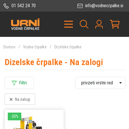
01 542 24 70
info@vodnecrpalke.si
Domov
Vodne črpalke
Dizelske črpalke
Dizelske črpalke - Na zalogi
Filtri
Na zalogi
-20%