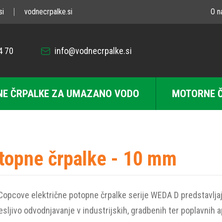
si
vodnecrpalke.si
O n
4 70
info@vodnecrpalke.si
E ČRPALKE ZA UMAZANO VODO
MOTORNE 
topne črpalke - 10 mm
Copcove električne potopne črpalke serije WEDA D predstavlja
esljivo odvodnjavanje v industrijskih, gradbenih ter poplavnih a