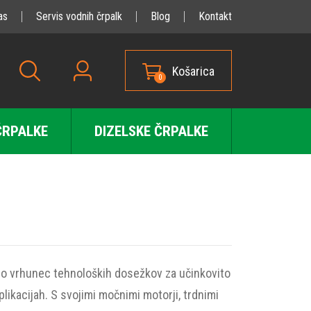
as
Servis vodnih črpalk
Blog
Kontakt
Košarica
0
ČRPALKE
DIZELSKE ČRPALKE
jo vrhunec tehnoloških dosežkov za učinkovito
plikacijah. S svojimi močnimi motorji, trdnimi