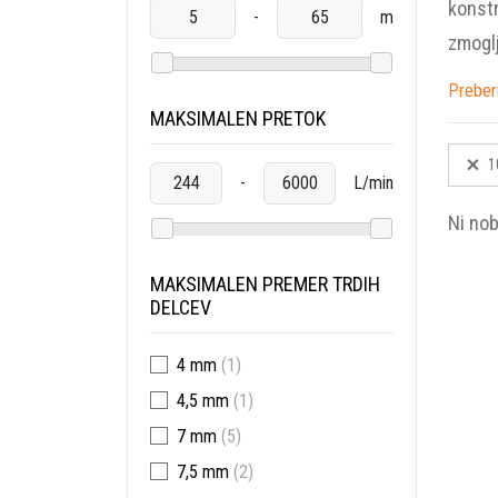
konstr
-
m
zmoglj
Preber
MAKSIMALEN PRETOK
1
-
L/min
Ni no
MAKSIMALEN PREMER TRDIH
DELCEV
4 mm
(1)
4,5 mm
(1)
7 mm
(5)
7,5 mm
(2)