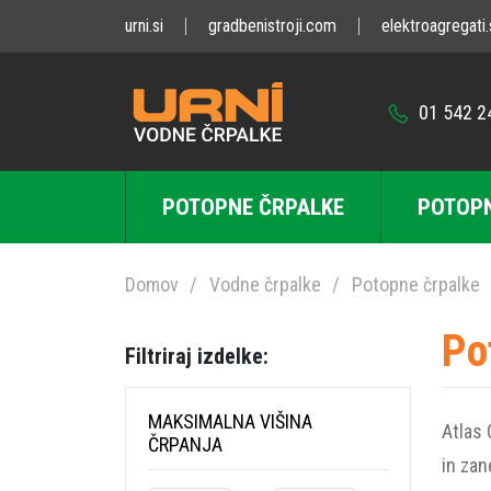
urni.si
gradbenistroji.com
elektroagregati.
01 542 2
POTOPNE ČRPALKE
POTOPN
Domov
Vodne črpalke
Potopne črpalke
Po
Filtriraj izdelke:
MAKSIMALNA VIŠINA
Atlas 
ČRPANJA
in zan