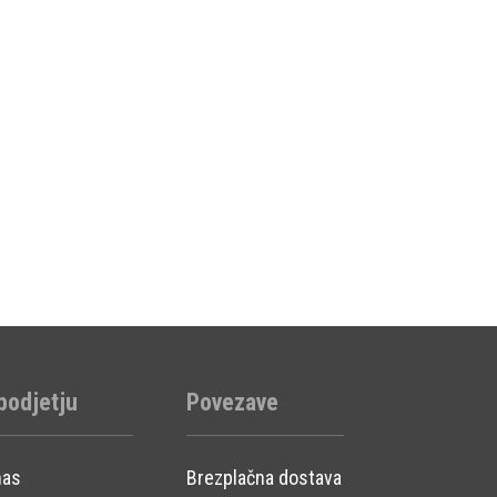
podjetju
Povezave
nas
Brezplačna dostava