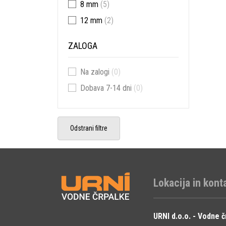
8 mm
(5)
12 mm
(2)
ZALOGA
Na zalogi
(0)
Dobava 7-14 dni
(0)
Odstrani filtre
Lokacija in kont
URNI d.o.o. - Vodne č