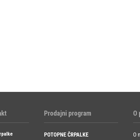
akt
Prodajni program
O 
rpalke
POTOPNE ČRPALKE
O 