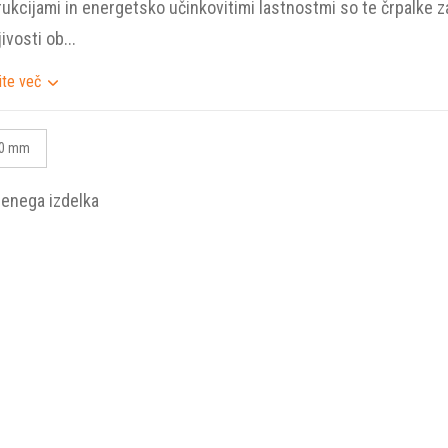
ukcijami in energetsko učinkovitimi lastnostmi so te črpalk
ivosti ob...
ite več
0 mm
benega izdelka