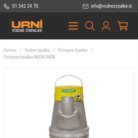
01 542 24 70
info@vodnecrpalke.si
Domov
Vodne črpalke
Potopne črpalke
Potopna črpalka WEDA D80N