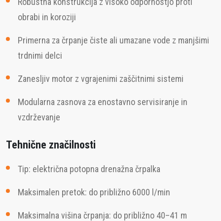
Robustna konstrukcija z visoko odpornostjo proti
obrabi in koroziji
Primerna za črpanje čiste ali umazane vode z manjšimi
trdnimi delci
Zanesljiv motor z vgrajenimi zaščitnimi sistemi
Modularna zasnova za enostavno servisiranje in
vzdrževanje
Tehnične značilnosti
Tip: električna potopna drenažna črpalka
Maksimalen pretok: do približno 6000 l/min
Maksimalna višina črpanja: do približno 40–41 m