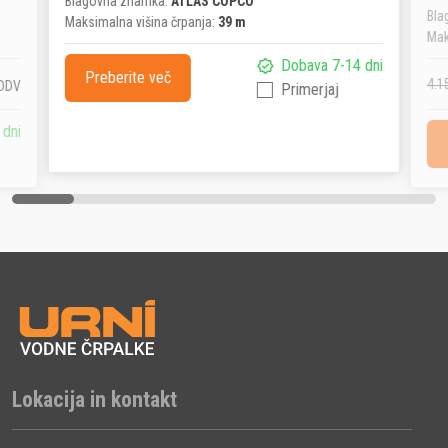
Blagovna znamka:
ATLAS COPCO
Bla
Maksimalna višina črpanja:
39 m
Mak
Dobava 7-14 dni
Preberite več
4.1
 DDV
Primerjaj
 dni
Lokacija in kontakt