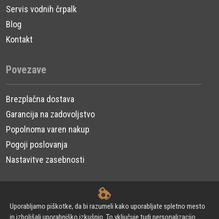
Servis vodnih črpalk
Blog
Kontakt
Povezave
Brezplačna dostava
Garancija na zadovoljstvo
Popolnoma varen nakup
Pogoji poslovanja
Nastavitve zasebnosti
Uporabljamo piškotke, da bi razumeli kako uporabljate spletno mesto
© 2024 Urni d.o.o. - Vodne črpalke. Vse pravice pridržane.
in izboljšali uporabniško izkušnjo. To vključuje tudi personalizacijo