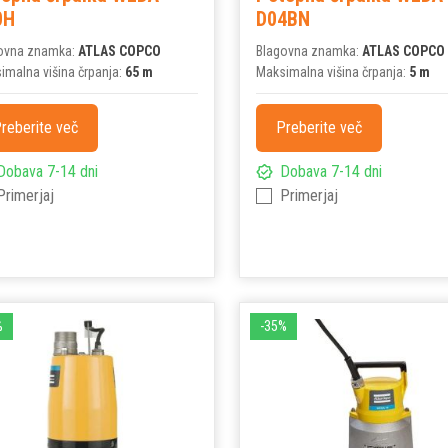
0H
D04BN
ovna znamka:
ATLAS COPCO
Blagovna znamka:
ATLAS COPCO
imalna višina črpanja:
65 m
Maksimalna višina črpanja:
5 m
reberite več
Preberite več
Dobava 7-14 dni
Dobava 7-14 dni
Primerjaj
Primerjaj
%
-35%