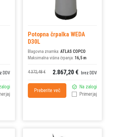
Potopna črpalka WEDA
D30L
Blagovna znamka:
ATLAS COPCO
Maksimalna višina črpanja:
16,5 m
2.867,20 €
4.372,48 €
z DDV
brez DDV
zalogi
Na zalogi
Preberite več
merjaj
Primerjaj