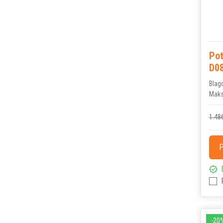
Po
D0
Blag
Maks
1.48
P
-20