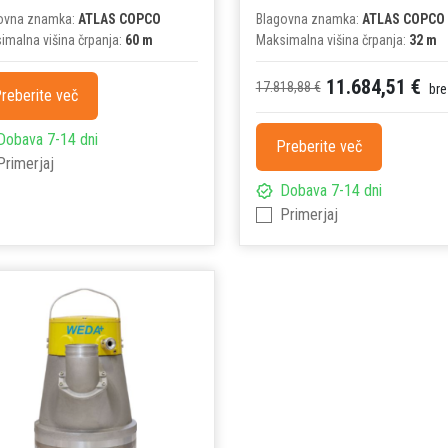
ovna znamka:
ATLAS COPCO
Blagovna znamka:
ATLAS COPCO
imalna višina črpanja:
60 m
Maksimalna višina črpanja:
32 m
11.684,51 €
17.818,88 €
bre
reberite več
Dobava 7-14 dni
Preberite več
Primerjaj
Dobava 7-14 dni
Primerjaj