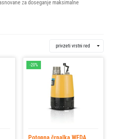
e zasnovane za doseganje maksimalne
-20%
Potopna črpalka WEDA