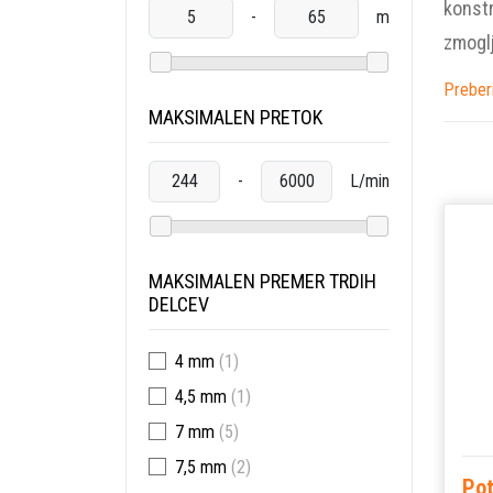
konstr
-
m
zmoglj
Preber
MAKSIMALEN PRETOK
-
L/min
MAKSIMALEN PREMER TRDIH
DELCEV
4 mm
(1)
4,5 mm
(1)
7 mm
(5)
7,5 mm
(2)
Po