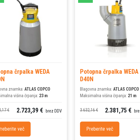
topna črpalka WEDA
Potopna črpalka WEDA
0N
D40N
ovna znamka:
ATLAS COPCO
Blagovna znamka:
ATLAS COPCO
imalna višina črpanja:
23 m
Maksimalna višina črpanja:
21 m
2.723,39 €
2.381,75 €
3,17 €
3.632,16 €
brez DDV
bre
reberite več
Preberite več