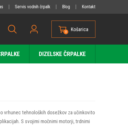
as
Servis vodnih črpalk
Blog
Kontakt
Košarica
0
ČRPALKE
DIZELSKE ČRPALKE
jo vrhunec tehnoloških dosežkov za učinkovito
plikacijah. S svojimi močnimi motorji, trdnimi