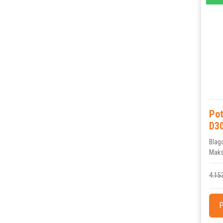
Po
D3
Blag
Maks
4.15
P