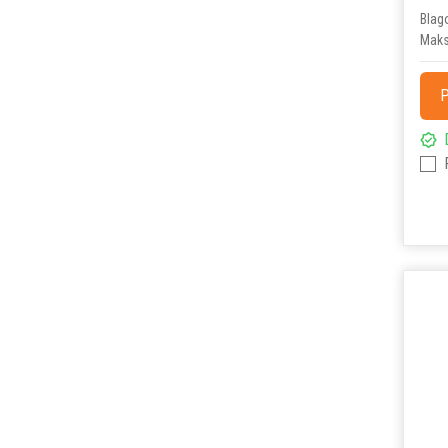
Blag
Maks
P