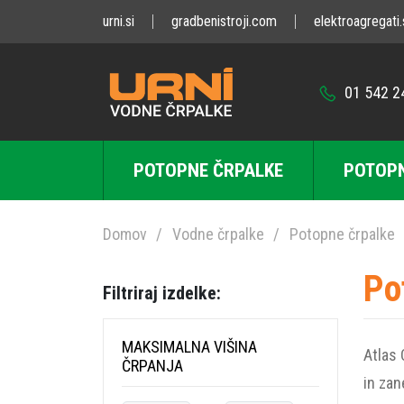
urni.si
gradbenistroji.com
elektroagregati.
01 542 2
POTOPNE ČRPALKE
POTOPN
Domov
Vodne črpalke
Potopne črpalke
Po
Filtriraj izdelke:
MAKSIMALNA VIŠINA
Atlas 
ČRPANJA
in zan