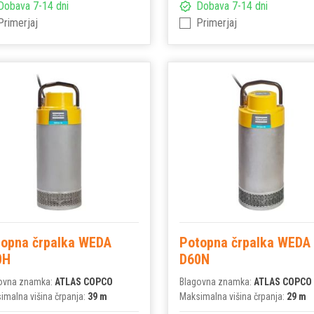
Dobava 7-14 dni
Dobava 7-14 dni
Primerjaj
Primerjaj
topna črpalka WEDA
Potopna črpalka WEDA
0H
D60N
ovna znamka:
ATLAS COPCO
Blagovna znamka:
ATLAS COPCO
imalna višina črpanja:
39 m
Maksimalna višina črpanja:
29 m