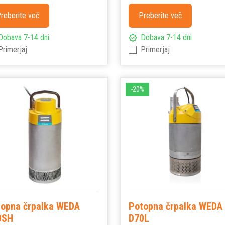
reberite več
Preberite več
Dobava 7-14 dni
Dobava 7-14 dni
Primerjaj
Primerjaj
-20%
topna črpalka WEDA
Potopna črpalka WEDA
0SH
D70L