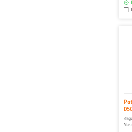
Po
D5
Blag
Maks