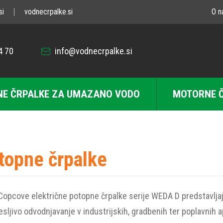
si
vodnecrpalke.si
O n
4 70
info@vodnecrpalke.si
E ČRPALKE ZA UMAZANO VODO
MOTORNE 
topne črpalke
Copcove električne potopne črpalke serije WEDA D predstavlja
esljivo odvodnjavanje v industrijskih, gradbenih ter poplavnih a