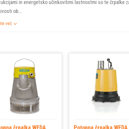
ukcijami in energetsko učinkovitimi lastnostmi so te črpalk
ivosti ob...
ite več
topna črpalka WEDA
Potopna črpalka WEDA