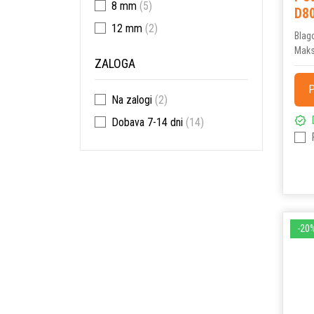
8 mm
(5)
D8
12 mm
(2)
Blag
Maks
ZALOGA
P
Na zalogi
(2)
Dobava 7-14 dni
(14)
-20