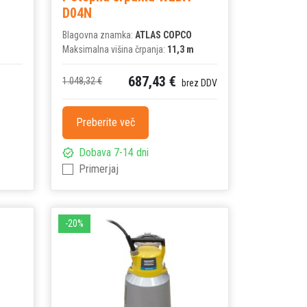
D04N
Blagovna znamka:
ATLAS COPCO
Maksimalna višina črpanja:
11,3 m
687,43 €
1.048,32 €
brez DDV
Preberite več
Dobava 7-14 dni
Primerjaj
-20%