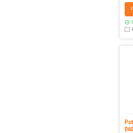
P
Po
D6