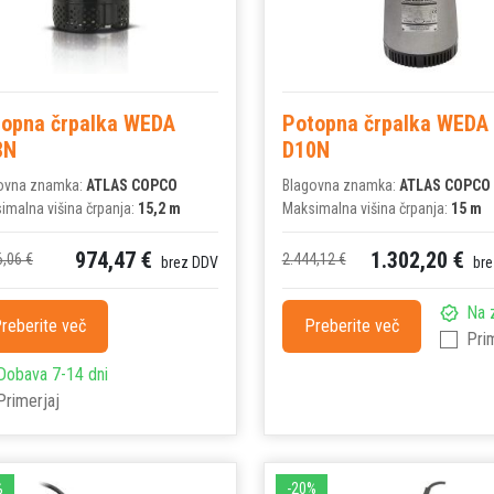
topna črpalka WEDA
Potopna črpalka WEDA
8N
D10N
ovna znamka:
ATLAS COPCO
Blagovna znamka:
ATLAS COPCO
imalna višina črpanja:
15,2 m
Maksimalna višina črpanja:
15 m
974,47 €
1.302,20 €
6,06 €
2.444,12 €
brez DDV
bre
Na 
reberite več
Preberite več
Pri
Dobava 7-14 dni
Primerjaj
%
-20%