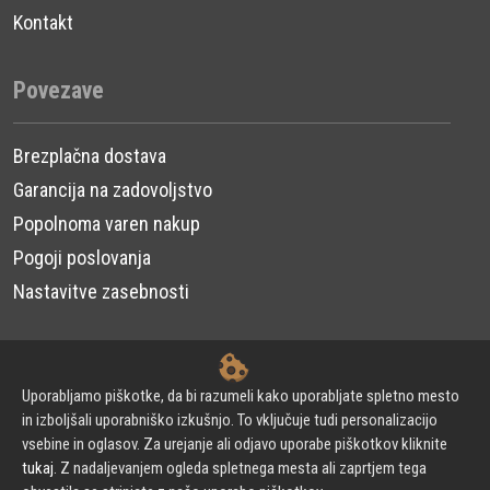
Kontakt
Povezave
Brezplačna dostava
Garancija na zadovoljstvo
Popolnoma varen nakup
Pogoji poslovanja
Nastavitve zasebnosti
Uporabljamo piškotke, da bi razumeli kako uporabljate spletno mesto
© 2024 Urni d.o.o. - Vodne črpalke. Vse pravice pridržane.
in izboljšali uporabniško izkušnjo. To vključuje tudi personalizacijo
vsebine in oglasov. Za urejanje ali odjavo uporabe piškotkov kliknite
tukaj
. Z nadaljevanjem ogleda spletnega mesta ali zaprtjem tega