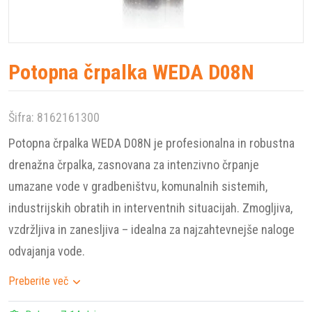
Potopna črpalka WEDA D08N
Šifra: 8162161300
Potopna črpalka WEDA D08N je profesionalna in robustna
drenažna črpalka, zasnovana za intenzivno črpanje
umazane vode v gradbeništvu, komunalnih sistemih,
industrijskih obratih in interventnih situacijah. Zmogljiva,
vzdržljiva in zanesljiva – idealna za najzahtevnejše naloge
odvajanja vode.
Preberite več