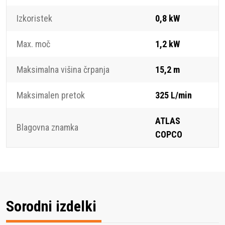
Izkoristek
0,8 kW
Max. moč
1,2 kW
Maksimalna višina črpanja
15,2 m
Maksimalen pretok
325 L/min
ATLAS
Blagovna znamka
COPCO
Sorodni izdelki