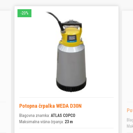
-20%
Potopna črpalka WEDA D30N
Po
Blagovna znamka:
ATLAS COPCO
Bla
Maksimalna višina črpanja:
23 m
Mak