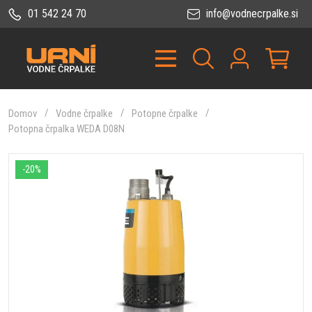
01 542 24 70
info@vodnecrpalke.si
Domov
Vodne črpalke
Potopne črpalke
Potopna črpalka WEDA D08N
-20%