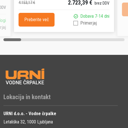
2.723,39 €
4.153,17 €
brez DDV
 DDV
Dobava 7-14 dni
Preberite več
logi
Primerjaj
rjaj
Lokacija in kontakt
URNI d.o.o. - Vodne črpalke
Letališka 32, 1000 Ljubljana