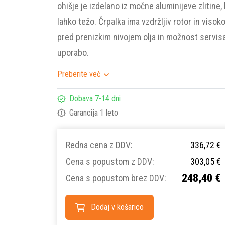
ohišje je izdelano iz močne aluminijeve zlitine, 
lahko težo. Črpalka ima vzdržljiv rotor in viso
pred prenizkim nivojem olja in možnost servisa
uporabo.
Preberite več
Dobava 7-14 dni
Garancija 1 leto
Redna cena z DDV:
336,72 €
Cena s popustom z DDV:
303,05 €
248,40 €
Cena s popustom brez DDV:
Dodaj v košarico