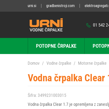
urni.si
gradbenistroji.com
elektroagregati.
01 542 2
POTOPNE ČRPALKE
POTOPN
Domov
Vodne črpalke
Motorne črpalke
Vodna črpalka Clear 
Šifra: 3499231003015
Vodna črpalka Clear 1.7 je opremljena z zanes