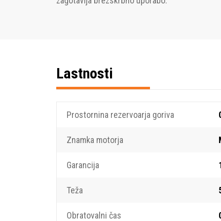
zagotavlja brezskrbno uporabo.
Lastnosti
Prostornina rezervoarja goriva
Znamka motorja
Garancija
Teža
Obratovalni čas