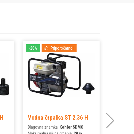
-20%
Priporočamo!
-15%
 H
Vodna črpalka ST 2.36 H
Vodna č
Blagovna znamka:
Kohler SDMO
Blagovna z
Maksimalna višina črpanja:
29 m
Maksimalna 