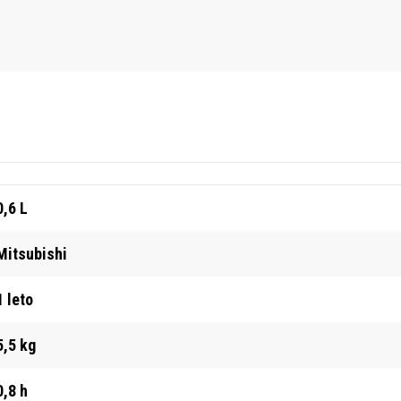
0,6 L
Mitsubishi
1 leto
5,5 kg
0,8 h