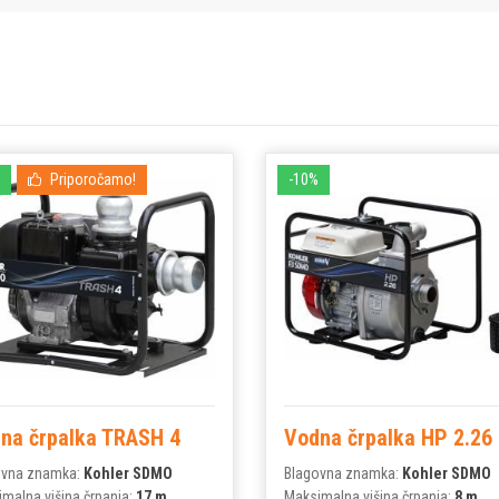
Priporočamo!
-10%
na črpalka TRASH 4
Vodna črpalka HP 2.26
ovna znamka:
Kohler SDMO
Blagovna znamka:
Kohler SDMO
malna višina črpanja:
17 m
Maksimalna višina črpanja:
8 m