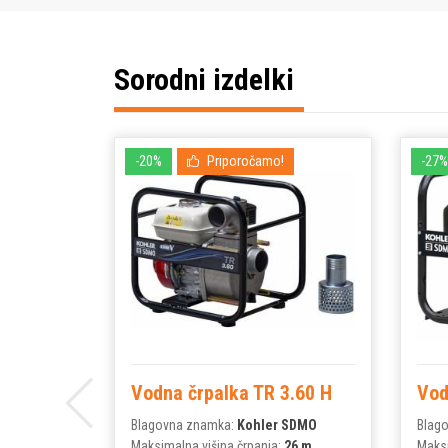
Sorodni izdelki
-20%
Priporočamo!
-27%
Vodna črpalka TR 3.60 H
Vod
Blagovna znamka:
Kohler SDMO
Blag
Maksimalna višina črpanja:
26 m
Maksi