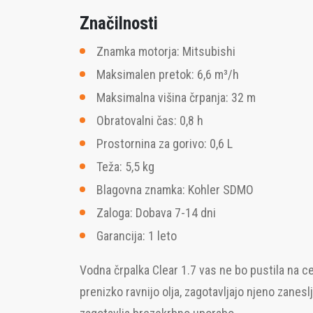
Značilnosti
Znamka motorja: Mitsubishi
Maksimalen pretok: 6,6 m³/h
Maksimalna višina črpanja: 32 m
Obratovalni čas: 0,8 h
Prostornina za gorivo: 0,6 L
Teža: 5,5 kg
Blagovna znamka: Kohler SDMO
Zaloga: Dobava 7-14 dni
Garancija: 1 leto
Vodna črpalka Clear 1.7 vas ne bo pustila na ced
prenizko ravnijo olja, zagotavljajo njeno zanesl