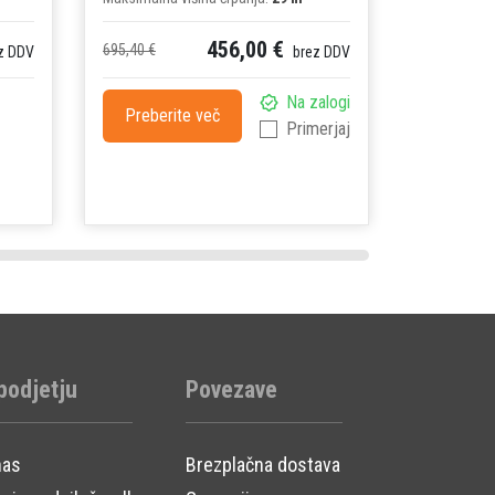
456,00 €
695,40 €
2.364,36 €
z DDV
brez DDV
Na zalogi
Preberite več
Preberi
Primerjaj
Dobava
Primer
podjetju
Povezave
nas
Brezplačna dostava