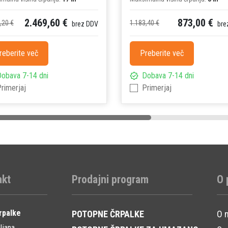
2.469,60 €
873,00 €
,20 €
1.183,40 €
brez DDV
bre
reberite več
Preberite več
obava 7-14 dni
Dobava 7-14 dni
rimerjaj
Primerjaj
akt
Prodajni program
O 
rpalke
POTOPNE ČRPALKE
O 
ljana