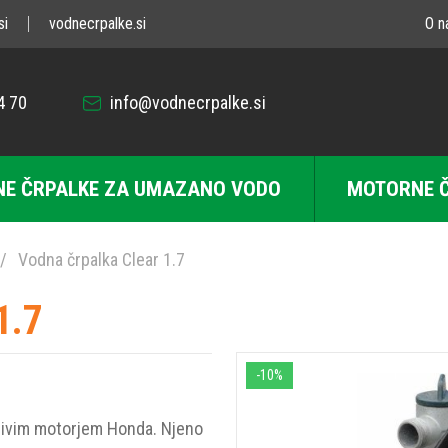
si
vodnecrpalke.si
O n
4 70
info@vodnecrpalke.si
E ČRPALKE ZA UMAZANO VODO
MOTORNE 
Vodna črpalka Clear 1.7
1.7
-10%
ljivim motorjem Honda. Njeno