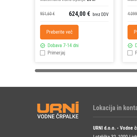
624,00 €
951,60 €
4.099
brez DDV
Preberite več
P
Dobava 7-14 dni
D
Primerjaj
P
Lokacija in kont
URNI d.o.o. - Vodne č
Letališka 32, 1000 Ljub