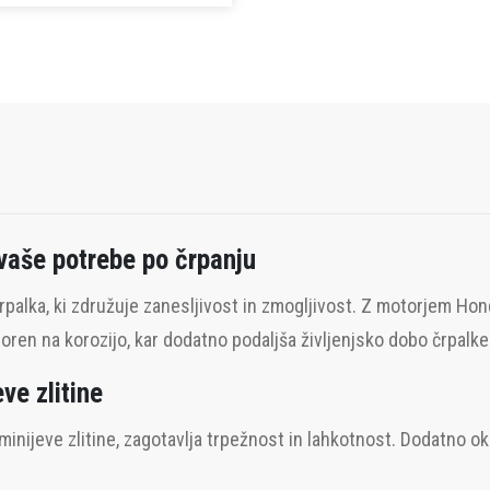
 vaše potrebe po črpanju
rpalka, ki združuje zanesljivost in zmogljivost. Z motorjem Hon
dporen na korozijo, kar dodatno podaljša življenjsko dobo črpalke
ve zlitine
uminijeve zlitine, zagotavlja trpežnost in lahkotnost. Dodatno ok