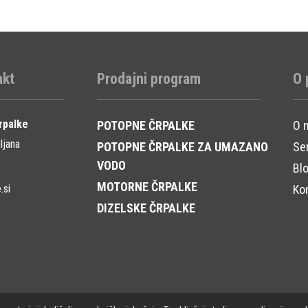
akt
Prodajni program
O 
rpalke
POTOPNE ČRPALKE
O 
ljana
POTOPNE ČRPALKE ZA UMAZANO
Ser
VODO
Bl
MOTORNE ČRPALKE
.si
Ko
DIZELSKE ČRPALKE