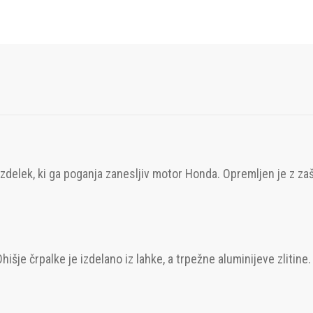
elek, ki ga poganja zanesljiv motor Honda. Opremljen je z zašči
šje črpalke je izdelano iz lahke, a trpežne aluminijeve zlitine. 