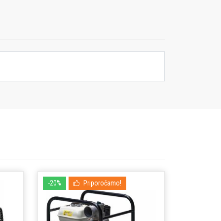
-20%
Priporočamo!
-15%