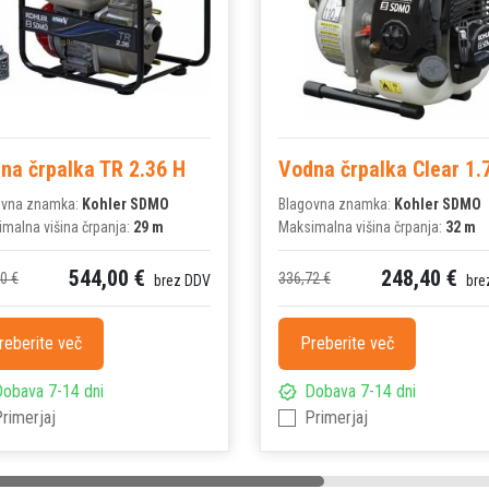
na črpalka TR 2.36 H
Vodna črpalka Clear 1.
ovna znamka:
Kohler SDMO
Blagovna znamka:
Kohler SDMO
malna višina črpanja:
29 m
Maksimalna višina črpanja:
32 m
544,00 €
248,40 €
0 €
336,72 €
brez DDV
bre
reberite več
Preberite več
obava 7-14 dni
Dobava 7-14 dni
rimerjaj
Primerjaj