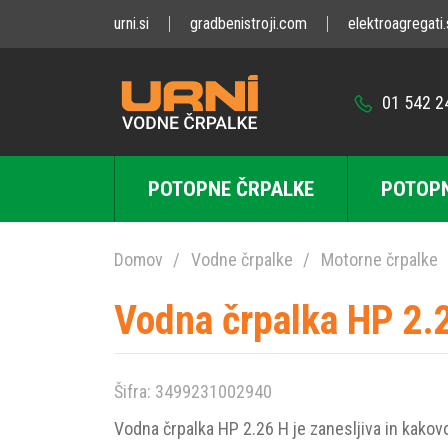
urni.si
gradbenistroji.com
elektroagregati.
01 542 2
POTOPNE ČRPALKE
POTOPN
Domov
Vodne črpalke
Motorne črpalke
Vodna črpalka HP 2.
Šifra: 3499231002940
Vodna črpalka HP 2.26 H je zanesljiva in kakov