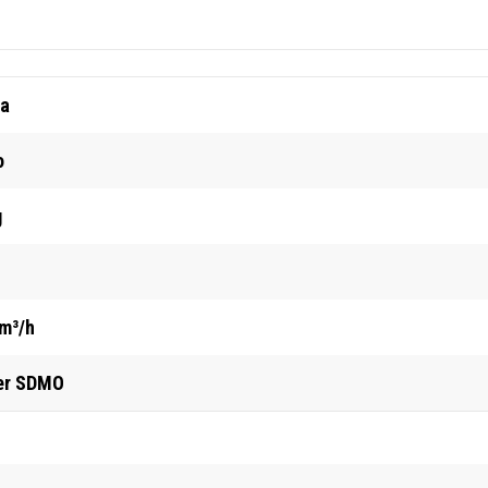
a
o
g
 m³/h
er SDMO