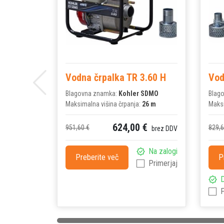
Vodna črpalka TR 3.60 H
Vod
Blagovna znamka:
Kohler SDMO
Blag
Maksimalna višina črpanja:
26 m
Maksi
624,00 €
951,60 €
829,6
brez DDV
Na zalogi
Preberite več
P
Primerjaj
D
P