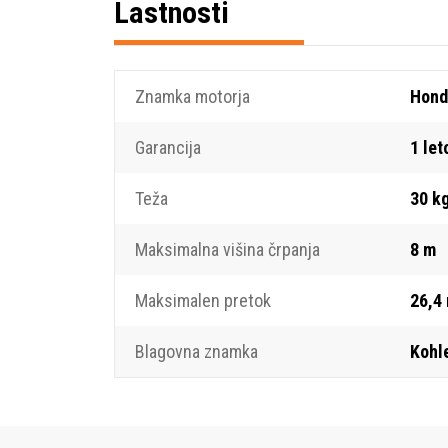
Lastnosti
Znamka motorja
Hond
Garancija
1 let
Teža
30 k
Maksimalna višina črpanja
8 m
Maksimalen pretok
26,4
Blagovna znamka
Kohl