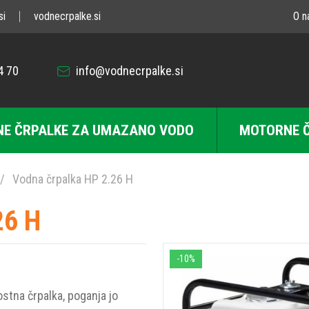
si
vodnecrpalke.si
O n
4 70
info@vodnecrpalke.si
E ČRPALKE ZA UMAZANO VODO
MOTORNE 
Vodna črpalka HP 2.26 H
26 H
-10%
ostna črpalka, poganja jo