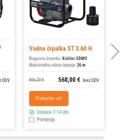
7
Vodna črpalka ST 3.60 H
Vodna č
Blagovna znamka:
Kohler SDMO
Blagovna z
Maksimalna višina črpanja:
26 m
Maksimalna 
568,00 €
866,20 €
2.364,36 €
z DDV
brez DDV
Preberite več
Preberi
Dobava 7-14 dni
Dobava
Primerjaj
Primer