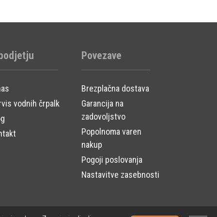
podjetju
Povezave
nas
Brezplačna dostava
vis vodnih črpalk
Garancija na
zadovoljstvo
og
Popolnoma varen
ntakt
nakup
Pogoji poslovanja
Nastavitve zasebnosti