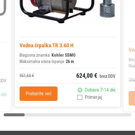
Vodna črpalka TR 3.60 H
Vo
Blagovna znamka:
Kohler SDMO
Bla
Maksimalna višina črpanja:
26 m
Mak
624,00 €
951,60 €
brez DDV
336
 DDV
Dobava 7-14 dni
Preberite več
 dni
Primerjaj