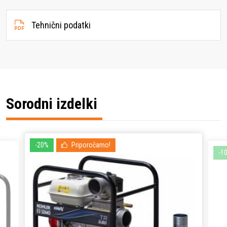
Tehnični podatki
Sorodni izdelki
-20%
Priporočamo!
-1