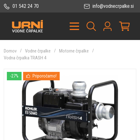
01 542 24 70
info@vodnecrpalke.si
Domov
Vodne črpalke
Motorne črpalke
Vodna črpalka TRASH 4
-27%
Priporočamo!