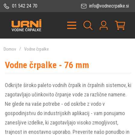
01 542 24 70
info@vodnecrpalke.si
Domov
Vodne črpalke
Vodne črpalke - 76 mm
Odkrijte široko paleto vodnih črpalk in črpalnih sistemov, ki
zagotavljajo učinkovito črpanje vode za različne namene.
Ne glede na vaše potrebe - od oskrbe z vodo v
gospodinjstvu do industrijskih aplikacij - vam ponujamo
zanesljive izdelke, ki zagotavljajo visoko zmogljivost,
trajnost in enostavno uporabo. Preverite našo ponudbo in