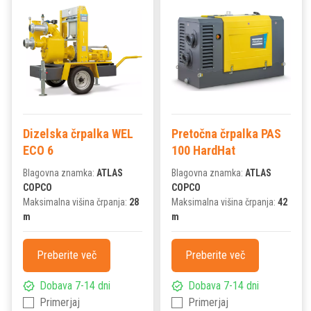
Dizelska črpalka WEL
Pretočna črpalka PAS
ECO 6
100 HardHat
Blagovna znamka:
ATLAS
Blagovna znamka:
ATLAS
COPCO
COPCO
Maksimalna višina črpanja:
28
Maksimalna višina črpanja:
42
m
m
Preberite več
Preberite več
Dobava 7-14 dni
Dobava 7-14 dni
Primerjaj
Primerjaj