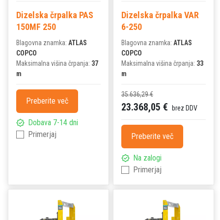
Dizelska črpalka PAS
Dizelska črpalka VAR
150MF 250
6-250
Blagovna znamka:
ATLAS
Blagovna znamka:
ATLAS
COPCO
COPCO
Maksimalna višina črpanja:
37
Maksimalna višina črpanja:
33
m
m
35.636,29 €
Preberite več
23.368,05 €
brez DDV
Dobava 7-14 dni
Primerjaj
Preberite več
Na zalogi
Primerjaj