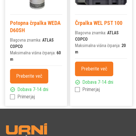
Potopna črpalka WEDA
Črpalka WEL PST 100
D60SH
Blagovna znamka:
ATLAS
COPCO
Blagovna znamka:
ATLAS
Maksimalna višina črpanja:
20
COPCO
m
Maksimalna višina črpanja:
60
m
Preberite več
Preberite več
Dobava 7-14 dni
Dobava 7-14 dni
Primerjaj
Primerjaj