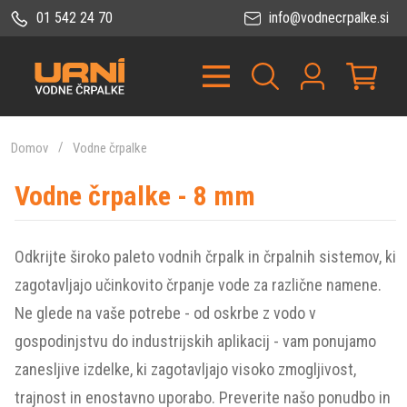
01 542 24 70
info@vodnecrpalke.si
Domov
Vodne črpalke
Vodne črpalke - 8 mm
Odkrijte široko paleto vodnih črpalk in črpalnih sistemov, ki
zagotavljajo učinkovito črpanje vode za različne namene.
Ne glede na vaše potrebe - od oskrbe z vodo v
gospodinjstvu do industrijskih aplikacij - vam ponujamo
zanesljive izdelke, ki zagotavljajo visoko zmogljivost,
trajnost in enostavno uporabo. Preverite našo ponudbo in